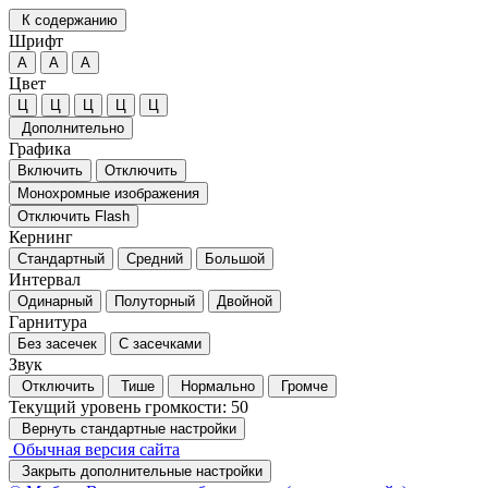
К содержанию
Шрифт
А
А
А
Цвет
Ц
Ц
Ц
Ц
Ц
Дополнительно
Графика
Включить
Отключить
Монохромные изображения
Отключить Flash
Кернинг
Стандартный
Средний
Большой
Интервал
Одинарный
Полуторный
Двойной
Гарнитура
Без засечек
С засечками
Звук
Отключить
Тише
Нормально
Громче
Текущий уровень громкости:
50
Вернуть стандартные настройки
Обычная версия сайта
Закрыть дополнительные настройки