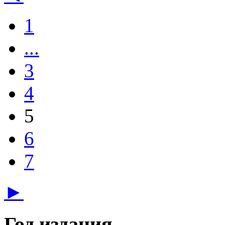
1
...
3
4
5
6
7
►
Год издания