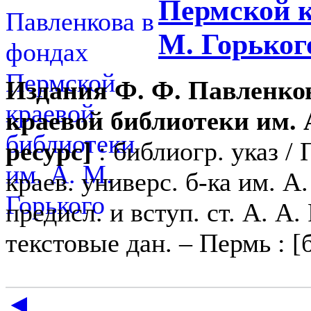
Пермской к
М. Горьког
Издания Ф. Ф. Павленко
краевой библиотеки им. 
ресурс]
: библиогр. указ /
краев. универс. б-ка им. А. 
предисл. и вступ. ст. А. А.
текстовые дан. – Пермь : [б.
◄