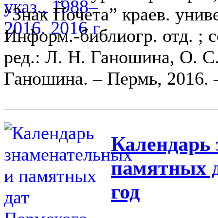
“Знак Почета” краев. униве
Информ.-библиогр. отд. ; с
ред.: Л. Н. Ганошина, О. С.
Ганошина. – Пермь, 2016. –
Календарь 
памятных д
год