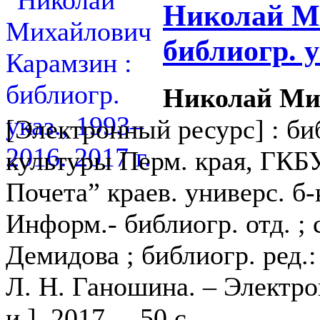
Николай М
библиогр. у
Николай Ми
[Электронный ресурс] : биб
культуры Перм. края, ГКБУ
Почета” краев. универс. б-
Информ.- библиогр. отд. ; с
Демидова ; библиогр. ред.: 
Л. Н. Ганошина. – Электрон
и.], 2017. – 50 с.