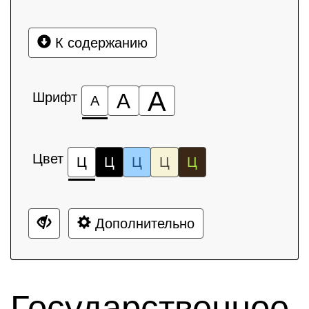
К содержанию
А
Шрифт
А
А
Цвет
Ц
Ц
Ц
Ц
Ц
Дополнительно
Государственное