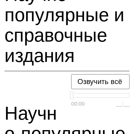
популярные и
справочные
издания
Озвучить всё
00:00
__:__
Научн
о-популярные