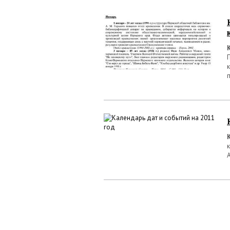
п
к
А