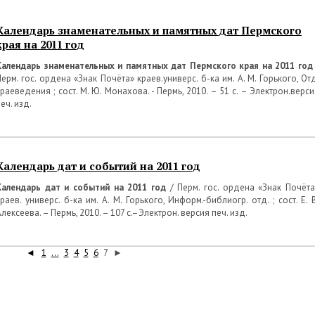
Календарь знаменательных и памятных дат Пермского
края на 2011 год
Календарь знаменательных и памятных дат Пермского края на 2011 го
Перм. гос. ордена «Знак Почёта» краев.универс. б-ка им. А. М. Горького, Отд
краеведения ; сост. М. Ю. Монахова. - Пермь, 2010. – 51 с. – Электрон.верси
еч. изд.
Календарь дат и событий на 2011 год
Календарь дат и событий на 2011 год
/ Перм. гос. ордена «Знак Почёта
раев. универс. б-ка им. А. М. Горького, Информ.-библиогр. отд. ; сост. Е. 
лексеева. – Пермь, 2010. – 107 с.–Электрон. версия печ. изд.
◄
1
...
3
4
5
6
7
►