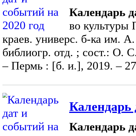
Календарь да
во культуры 
краев. универс. б-ка им. А
библиогр. отд. ; сост.: О. 
– Пермь : [б. и.], 2019. – 2
Календарь 
Календарь д