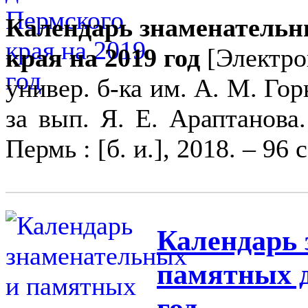
Календарь знаменательн
края на 2019 год
[Электрон
универ. б-ка им. А. М. Горь
за вып. Я. Е. Араптанова
Пермь : [б. и.], 2018. – 96 с
Календарь 
памятных д
год