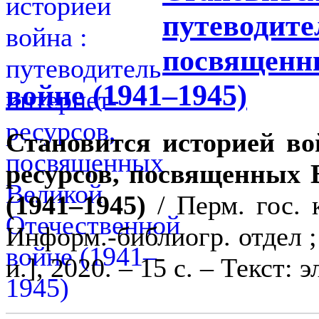
путеводите
посвященн
войне (1941–1945)
Становится историей во
ресурсов, посвященных 
(1941–1945)
/ Перм. гос. 
Информ.-библиогр. отдел ; 
и.], 2020. – 15 с. – Текст: