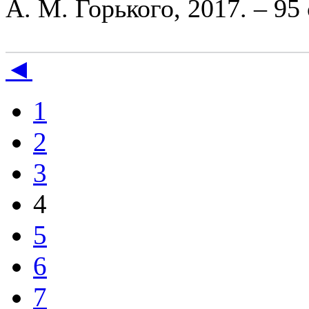
А. М. Горького, 2017. – 95 
◄
1
2
3
4
5
6
7