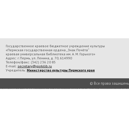
Государственное краевое бюджетное учреждение культуры
«Пермская государственная ордена „Знак Почёта“
краевая универсальная библиотека им. А. М. Горького»
Адрес: г.Пермь, ул. Ленина, д. 70, 614990
Телефон/факс:
(342) 236 20 85
E-mail:
secretary@gorkilib.ru
Учредитель:
Министерство культуры Пермского края
© Все права защищены П
Во время посещения сайта Государственное краевое бюджетное учреждение 
библиотека им. А. М. Горького» вы соглашаетесь с тем, что мы обрабатываем
Подробнее..
Принять
Есть в