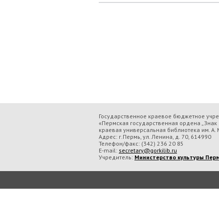
Государственное краевое бюджетное учр
«Пермская государственная ордена „Знак 
краевая универсальная библиотека им. А. М
Адрес: г.Пермь, ул. Ленина, д. 70, 614990
Телефон/факс:
(342) 236 20 85
E-mail:
secretary@gorkilib.ru
Учредитель:
Министерство культуры Перм
Во время посещения сайта Государственное краевое бюджетное учреждение ку
обрабатываем данные с использованием метрических программ.
Подробнее..
Принять