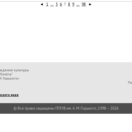
◄
1
...
5
6
7
8
9
...
98
►
еждение культуры
Почёта“
. Горького»
По
ского края
© Все права защищены ПГКУБ им. А. М. Горького, 1998 – 2026
льтуры «Пермская государственная ордена „Знак Почёта“ краевая универсальн