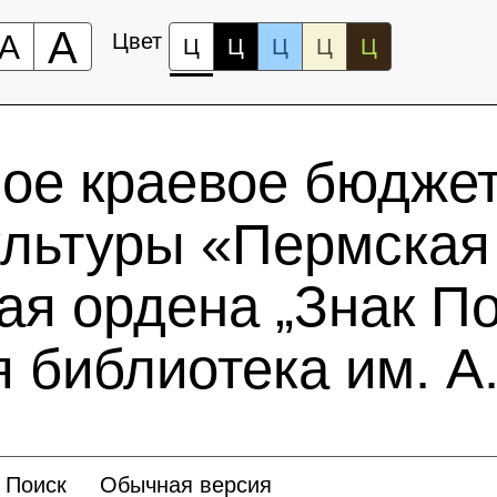
А
А
Цвет
Ц
Ц
Ц
Ц
Ц
ное краевое бюдже
ультуры «Пермская
ая ордена „Знак По
 библиотека им. А.
Поиск
Обычная версия