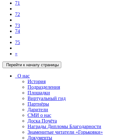
71
72
73
74
75
»
Перейти к началу страницы
О нас
История
Подразделения
Площадки
Виртуальный гид
Партнёры
Дарители
СМИ о нас
Доска Почёта
Награды Дипломы Благодарности
Знаменитые читатели «Горьковки»
Документы