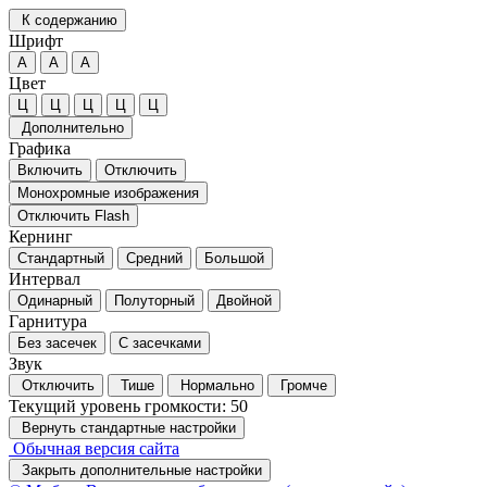
К содержанию
Шрифт
А
А
А
Цвет
Ц
Ц
Ц
Ц
Ц
Дополнительно
Графика
Включить
Отключить
Монохромные изображения
Отключить Flash
Кернинг
Стандартный
Средний
Большой
Интервал
Одинарный
Полуторный
Двойной
Гарнитура
Без засечек
С засечками
Звук
Отключить
Тише
Нормально
Громче
Текущий уровень громкости:
50
Вернуть стандартные настройки
Обычная версия сайта
Закрыть дополнительные настройки