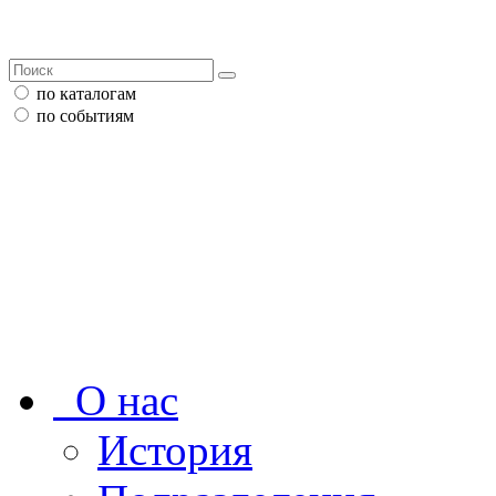
по каталогам
по событиям
О нас
История