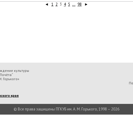
◄
1
2
3
4
5
...
98
►
еждение культуры
Почёта“
. Горького»
По
ского края
© Все права защищены ПГКУБ им. А. М. Горького, 1998 – 2026
льтуры «Пермская государственная ордена „Знак Почёта“ краевая универсальн