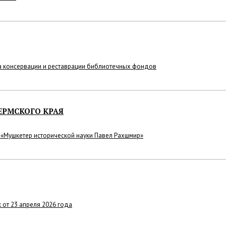
а консервации и реставрации библиотечных фондов
ЕРМСКОГО КРАЯ
и «Мушкетер исторической науки
Павел Рахшмир»
к от 23 апреля 2026 года