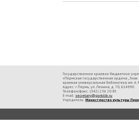
Государственное краевое бюджетное учр
«Пермская государственная ордена „Знак 
краевая универсальная библиотека им. А. М
Адрес: г.Пермь, ул. Ленина, д. 70, 614990
Телефон/факс:
(342) 236 20 85
E-mail:
secretary@gorkilib.ru
Учредитель:
Министерство культуры Перм
Во время посещения сайта Государственное краевое бюджетное учреждение ку
обрабатываем данные с использованием метрических программ.
Подробнее..
Принять