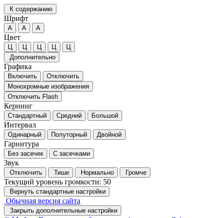
К содержанию
Шрифт
А
А
А
Цвет
Ц
Ц
Ц
Ц
Ц
Дополнительно
Графика
Включить
Отключить
Монохромные изображения
Отключить Flash
Кернинг
Стандартный
Средний
Большой
Интервал
Одинарный
Полуторный
Двойной
Гарнитура
Без засечек
С засечками
Звук
Отключить
Тише
Нормально
Громче
Текущий уровень громкости:
50
Вернуть стандартные настройки
Обычная версия сайта
Закрыть дополнительные настройки