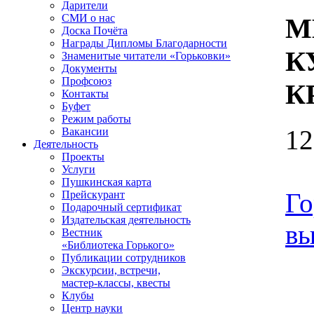
Дарители
СМИ о нас
М
Доска Почёта
Награды Дипломы Благодарности
К
Знаменитые читатели «Горьковки»
Документы
Профсоюз
К
Контакты
Буфет
Режим работы
12
Вакансии
Деятельность
Проекты
Услуги
Пушкинская карта
Го
Прейскурант
Подарочный сертификат
Издательская деятельность
вы
Вестник
«Библиотека Горького»
Публикации сотрудников
Экскурсии, встречи,
мастер-классы, квесты
Клубы
Центр науки