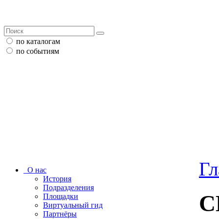
по каталогам
по событиям
Гл
О нас
История
Подразделения
С
Площадки
Виртуальный гид
Партнёры