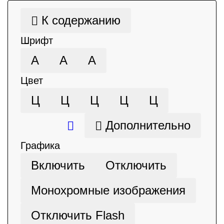
К содержанию
Шрифт
А
А
А
Цвет
Ц
Ц
Ц
Ц
Ц
Дополнительно
Графика
Включить
Отключить
Монохромные изображения
Отключить Flash