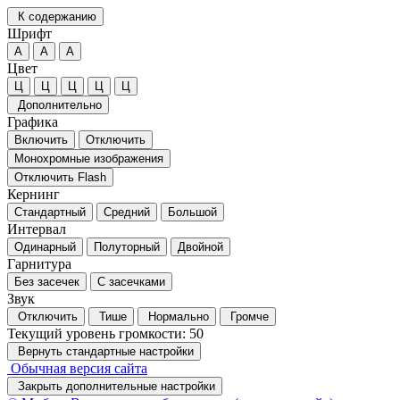
К содержанию
Шрифт
А
А
А
Цвет
Ц
Ц
Ц
Ц
Ц
Дополнительно
Графика
Включить
Отключить
Монохромные изображения
Отключить Flash
Кернинг
Стандартный
Средний
Большой
Интервал
Одинарный
Полуторный
Двойной
Гарнитура
Без засечек
С засечками
Звук
Отключить
Тише
Нормально
Громче
Текущий уровень громкости:
50
Вернуть стандартные настройки
Обычная версия сайта
Закрыть дополнительные настройки