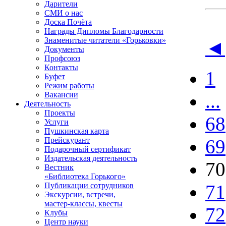
Дарители
СМИ о нас
Доска Почёта
Награды Дипломы Благодарности
Знаменитые читатели «Горьковки»
◄
Документы
Профсоюз
Контакты
1
Буфет
Режим работы
...
Вакансии
Деятельность
Проекты
68
Услуги
Пушкинская карта
69
Прейскурант
Подарочный сертификат
Издательская деятельность
70
Вестник
«Библиотека Горького»
71
Публикации сотрудников
Экскурсии, встречи,
мастер-классы, квесты
72
Клубы
Центр науки