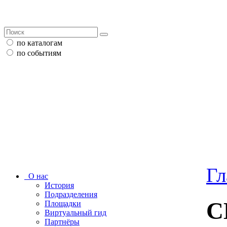
по каталогам
по событиям
Гл
О нас
История
Подразделения
С
Площадки
Виртуальный гид
Партнёры