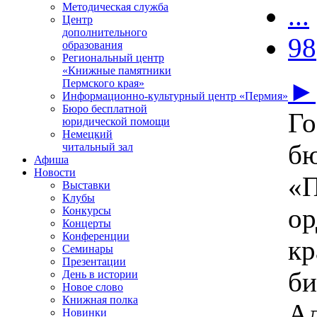
...
Методическая служба
Центр
дополнительного
98
образования
Региональный центр
«Книжные памятники
►
Пермского края»
Информационно-культурный центр «Пермия»
Бюро бесплатной
Го
юридической помощи
Немецкий
бю
читальный зал
Афиша
Новости
«П
Выставки
Клубы
ор
Конкурсы
Концерты
Конференции
кр
Семинары
Презентации
би
День в истории
Новое слово
Книжная полка
Ад
Новинки