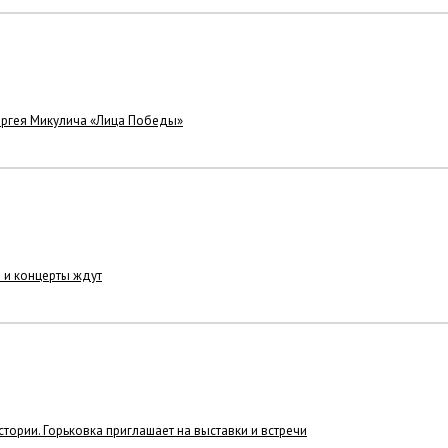
Сергея Микулича «Лица Победы»
а и концерты ждут
ории. Горьковка приглашает на выставки и встречи