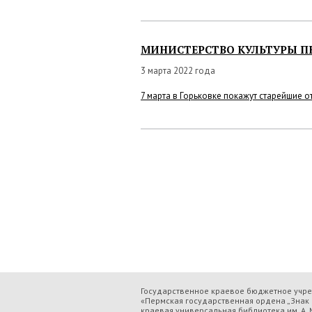
МИНИСТЕРСТВО КУЛЬТУРЫ П
3 марта 2022 года
7 марта в Горьковке покажут старейшие 
Государственное краевое бюджетное учр
«Пермская государственная ордена „Знак 
краевая универсальная библиотека им. А. М