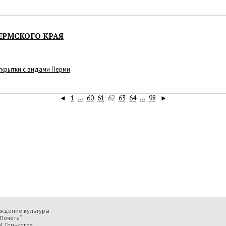
ЕРМСКОГО КРАЯ
открытки с видами Перми
◄
1
...
60
61
62
63
64
...
98
►
еждение культуры
Почёта“
. Горького»