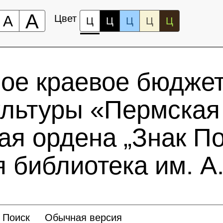
А
А
Цвет
Ц
Ц
Ц
Ц
Ц
ное краевое бюдже
ультуры «Пермская
ая ордена „Знак По
 библиотека им. А.
Поиск
Обычная версия