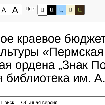
А
А
Цвет
Ц
Ц
Ц
Ц
Ц
ное краевое бюдже
ультуры «Пермская
ая ордена „Знак По
 библиотека им. А.
Поиск
Обычная версия