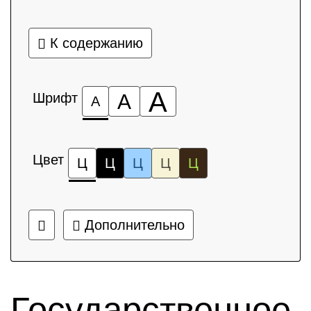
К содержанию
А
Шрифт
А
А
Цвет
Ц
Ц
Ц
Ц
Ц
Дополнительно
Государственное