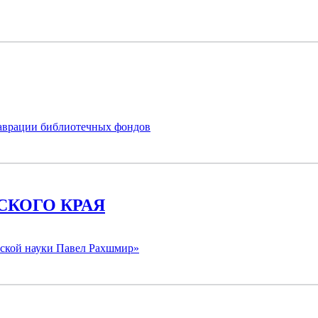
таврации библиотечных фондов
СКОГО КРАЯ
еской науки
Павел Рахшмир»