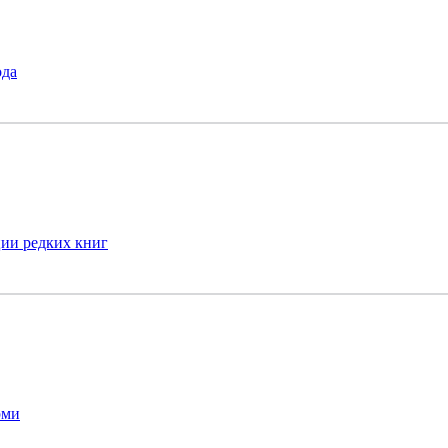
ода
ции редких книг
рми