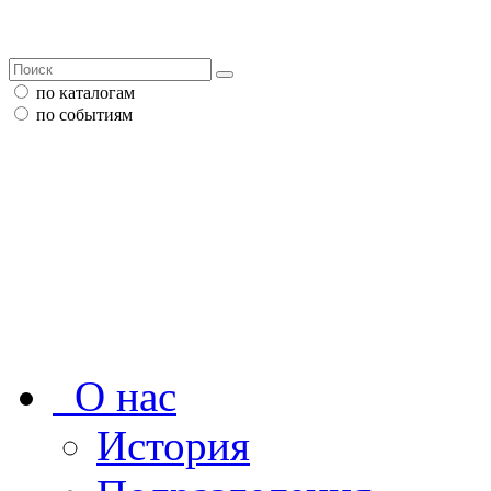
по каталогам
по событиям
О нас
История