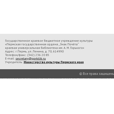
Государственное краевое бюджетное учреждение культуры
«Пермская государственная ордена „Знак Почёта“
краевая универсальная библиотека им. А. М. Горького»
Адрес: г.Пермь, ул. Ленина, д. 70, 614990
Телефон/факс:
(342) 236 20 85
E-mail:
secretary@gorkilib.ru
Учредитель:
Министерство культуры Пермского края
© Все права защищены П
Во время посещения сайта Государственное краевое бюджетное учреждение 
библиотека им. А. М. Горького» вы соглашаетесь с тем, что мы обрабатываем
Подробнее..
Принять
Есть в